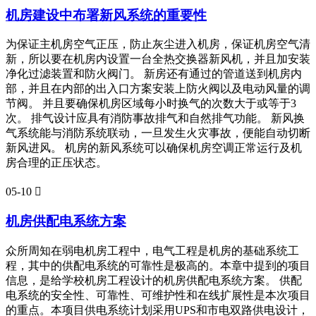
机房建设中布署新风系统的重要性
为保证主机房空气正压，防止灰尘进入机房，保证机房空气清
新，所以要在机房内设置一台全热交换器新风机，并且加安装
净化过滤装置和防火阀门。 新房还有通过的管道送到机房内
部，并且在内部的出入口方案安装上防火阀以及电动风量的调
节阀。 并且要确保机房区域每小时换气的次数大于或等于3
次。 排气设计应具有消防事故排气和自然排气功能。 新风换
气系统能与消防系统联动，一旦发生火灾事故，便能自动切断
新风进风。 机房的新风系统可以确保机房空调正常运行及机
房合理的正压状态。
05-10

机房供配电系统方案
众所周知在弱电机房工程中，电气工程是机房的基础系统工
程，其中的供配电系统的可靠性是极高的。本章中提到的项目
信息，是给学校机房工程设计的机房供配电系统方案。 供配
电系统的安全性、可靠性、可维护性和在线扩展性是本次项目
的重点。本项目供电系统计划采用UPS和市电双路供电设计，