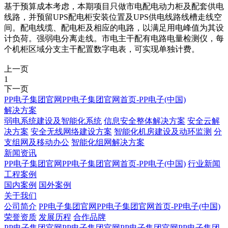
基于预算成本考虑，本期项目只做市电配电动力柜及配套供电
线路，并预留UPS配电柜安装位置及UPS供电线路线槽走线空
间。配电线缆、配电柜及相应的电路，以满足用电峰值为其设
计负荷。强弱电分离走线。市电主干配有电路电量检测仪，每
个机柜区域分支主干配置数字电表，可实现单独计费。
上一页
1
下一页
PP电子集团官网PP电子集团官网首页-PP电子(中国)
解决方案
弱电系统建设及智能化系统
信息安全整体解决方案
安全云解
决方案
安全无线网络建设方案
智能化机房建设及动环监测
分
支组网及移动办公
智能化组网解决方案
新闻资讯
PP电子集团官网PP电子集团官网首页-PP电子(中国)
行业新闻
工程案例
国内案例
国外案例
关于我们
公司简介
PP电子集团官网PP电子集团官网首页-PP电子(中国)
荣誉资质
发展历程
合作品牌
PP电子集团官网PP电子集团官网PP电子集团官网PP电子集团