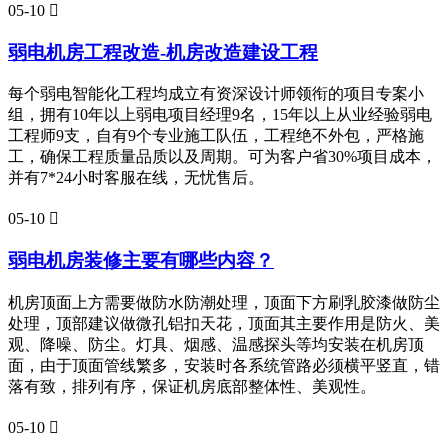
05-10

弱电机房工程改造-机房改造建设工程
每个弱电智能化工程均成立有资深设计师领衔的项目专案小
组，拥有10年以上弱电项目经理9名，15年以上从业经验弱电
工程师9支，自有9个专业施工队伍，工程绝不外包，严格施
工，确保工程质量品质以及周期。可为客户省30%项目成本，
并有7*24小时客服在线，无忧售后。
05-10

弱电机房装修主要有哪些内容？
机房顶面上方需要做防水防潮处理，顶面下方刷乳胶漆做防尘
处理，顶部建议做微孔铝扣天花，顶面其主要作用是防火、美
观、降噪、防尘。灯具、烟感、温感探头等均安装在机房顶
面，由于顶面管线繁多，安装时各系统管路必须横平竖直，错
落有致，排列有序，保证机房底部整体性、美观性。
05-10
