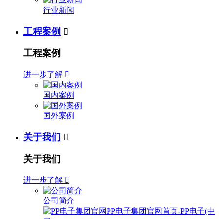
行业新闻
工程案例

工程案例
进一步了解

国内案例
国外案例
关于我们

关于我们
进一步了解

公司简介