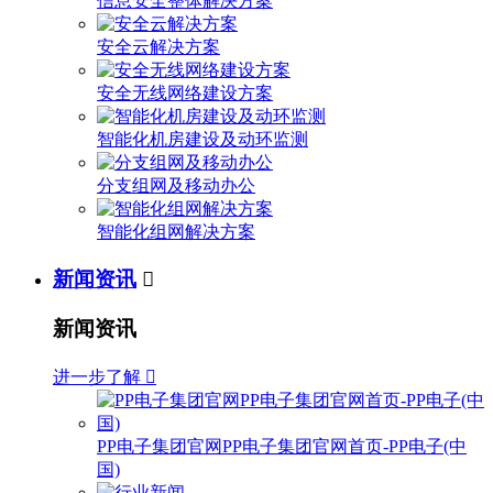
信息安全整体解决方案
安全云解决方案
安全无线网络建设方案
智能化机房建设及动环监测
分支组网及移动办公
智能化组网解决方案
新闻资讯

新闻资讯
进一步了解

PP电子集团官网PP电子集团官网首页-PP电子(中
国)