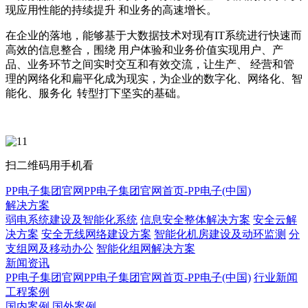
现应用性能的持续提升 和业务的高速增长。
在企业的落地，能够基于大数据技术对现有IT系统进行快速而
高效的信息整合，围绕 用户体验和业务价值实现用户、产
品、业务环节之间实时交互和有效交流，让生产、 经营和管
理的网络化和扁平化成为现实，为企业的数字化、网络化、智
能化、服务化 转型打下坚实的基础。
扫二维码用手机看
PP电子集团官网PP电子集团官网首页-PP电子(中国)
解决方案
弱电系统建设及智能化系统
信息安全整体解决方案
安全云解
决方案
安全无线网络建设方案
智能化机房建设及动环监测
分
支组网及移动办公
智能化组网解决方案
新闻资讯
PP电子集团官网PP电子集团官网首页-PP电子(中国)
行业新闻
工程案例
国内案例
国外案例