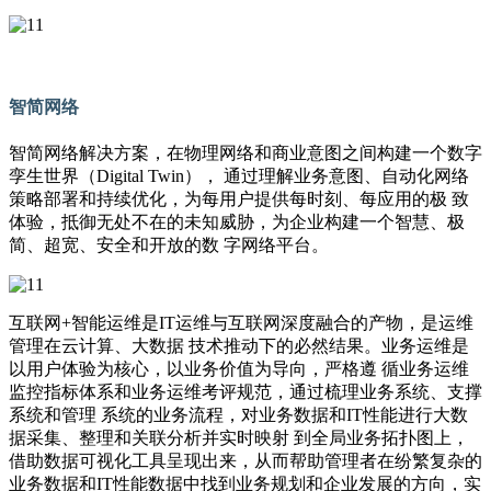
智简网络
智简网络解决方案，在物理网络和商业意图之间构建一个数字
孪生世界（Digital Twin）， 通过理解业务意图、自动化网络
策略部署和持续优化，为每用户提供每时刻、每应用的极 致
体验，抵御无处不在的未知威胁，为企业构建一个智慧、极
简、超宽、安全和开放的数 字网络平台。
互联网+智能运维是IT运维与互联网深度融合的产物，是运维
管理在云计算、大数据 技术推动下的必然结果。业务运维是
以用户体验为核心，以业务价值为导向，严格遵 循业务运维
监控指标体系和业务运维考评规范，通过梳理业务系统、支撑
系统和管理 系统的业务流程，对业务数据和IT性能进行大数
据采集、整理和关联分析并实时映射 到全局业务拓扑图上，
借助数据可视化工具呈现出来，从而帮助管理者在纷繁复杂的
业务数据和IT性能数据中找到业务规划和企业发展的方向，实