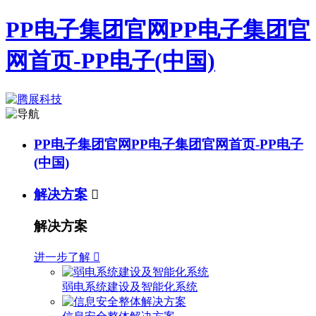
PP电子集团官网PP电子集团官
网首页-PP电子(中国)
PP电子集团官网PP电子集团官网首页-PP电子
(中国)
解决方案

解决方案
进一步了解

弱电系统建设及智能化系统