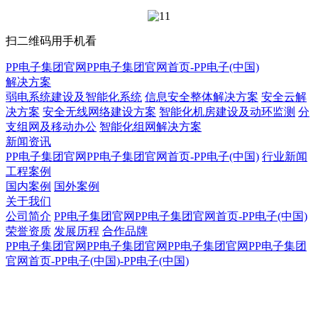
扫二维码用手机看
PP电子集团官网PP电子集团官网首页-PP电子(中国)
解决方案
弱电系统建设及智能化系统
信息安全整体解决方案
安全云解
决方案
安全无线网络建设方案
智能化机房建设及动环监测
分
支组网及移动办公
智能化组网解决方案
新闻资讯
PP电子集团官网PP电子集团官网首页-PP电子(中国)
行业新闻
工程案例
国内案例
国外案例
关于我们
公司简介
PP电子集团官网PP电子集团官网首页-PP电子(中国)
荣誉资质
发展历程
合作品牌
PP电子集团官网PP电子集团官网PP电子集团官网PP电子集团
官网首页-PP电子(中国)-PP电子(中国)
PP电子集团官网PP电子集团官网PP电子集团