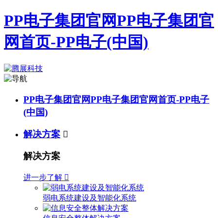
PP电子集团官网PP电子集团官
网首页-PP电子(中国)
PP电子集团官网PP电子集团官网首页-PP电子
(中国)
解决方案

解决方案
进一步了解

弱电系统建设及智能化系统