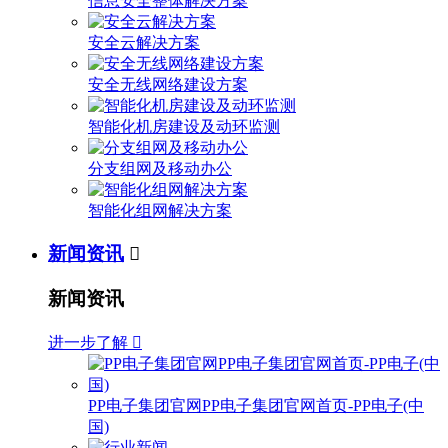
信息安全整体解决方案
安全云解决方案
安全无线网络建设方案
智能化机房建设及动环监测
分支组网及移动办公
智能化组网解决方案
新闻资讯

新闻资讯
进一步了解

PP电子集团官网PP电子集团官网首页-PP电子(中
国)