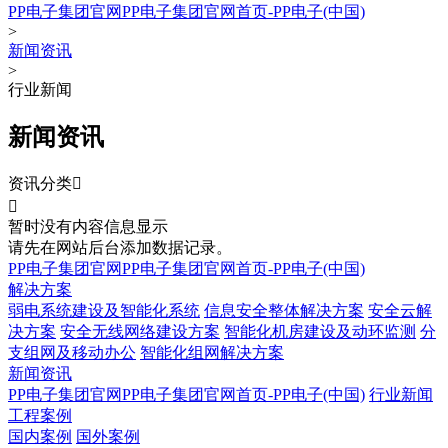
PP电子集团官网PP电子集团官网首页-PP电子(中国)
>
新闻资讯
>
行业新闻
新闻资讯
资讯分类


暂时没有内容信息显示
请先在网站后台添加数据记录。
PP电子集团官网PP电子集团官网首页-PP电子(中国)
解决方案
弱电系统建设及智能化系统
信息安全整体解决方案
安全云解
决方案
安全无线网络建设方案
智能化机房建设及动环监测
分
支组网及移动办公
智能化组网解决方案
新闻资讯
PP电子集团官网PP电子集团官网首页-PP电子(中国)
行业新闻
工程案例
国内案例
国外案例