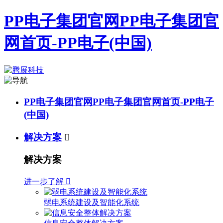
PP电子集团官网PP电子集团官
网首页-PP电子(中国)
PP电子集团官网PP电子集团官网首页-PP电子
(中国)
解决方案

解决方案
进一步了解

弱电系统建设及智能化系统