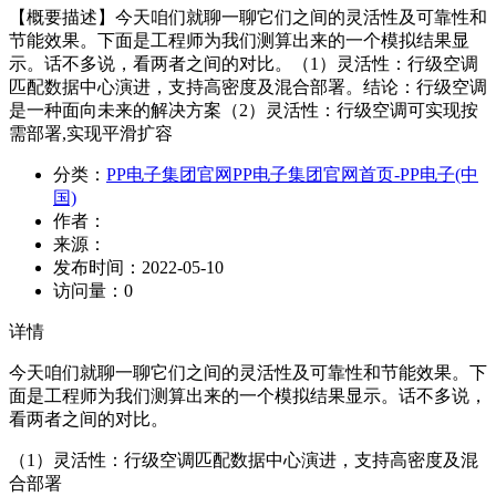
【概要描述】
今天咱们就聊一聊它们之间的灵活性及可靠性和
节能效果。下面是工程师为我们测算出来的一个模拟结果显
示。话不多说，看两者之间的对比。（1）灵活性：行级空调
匹配数据中心演进，支持高密度及混合部署。结论：行级空调
是一种面向未来的解决方案（2）灵活性：行级空调可实现按
需部署,实现平滑扩容
分类：
PP电子集团官网PP电子集团官网首页-PP电子(中
国)
作者：
来源：
发布时间：
2022-05-10
访问量：
0
详情
今天咱们就聊一聊它们之间的灵活性及可靠性和节能效果。下
面是工程师为我们测算出来的一个模拟结果显示。话不多说，
看两者之间的对比。
（1）灵活性：行级空调匹配数据中心演进，支持高密度及混
合部署