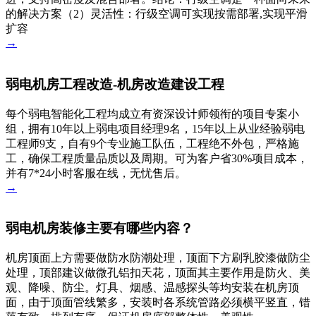
的解决方案（2）灵活性：行级空调可实现按需部署,实现平滑
扩容
→
弱电机房工程改造-机房改造建设工程
每个弱电智能化工程均成立有资深设计师领衔的项目专案小
组，拥有10年以上弱电项目经理9名，15年以上从业经验弱电
工程师9支，自有9个专业施工队伍，工程绝不外包，严格施
工，确保工程质量品质以及周期。可为客户省30%项目成本，
并有7*24小时客服在线，无忧售后。
→
弱电机房装修主要有哪些内容？
机房顶面上方需要做防水防潮处理，顶面下方刷乳胶漆做防尘
处理，顶部建议做微孔铝扣天花，顶面其主要作用是防火、美
观、降噪、防尘。灯具、烟感、温感探头等均安装在机房顶
面，由于顶面管线繁多，安装时各系统管路必须横平竖直，错