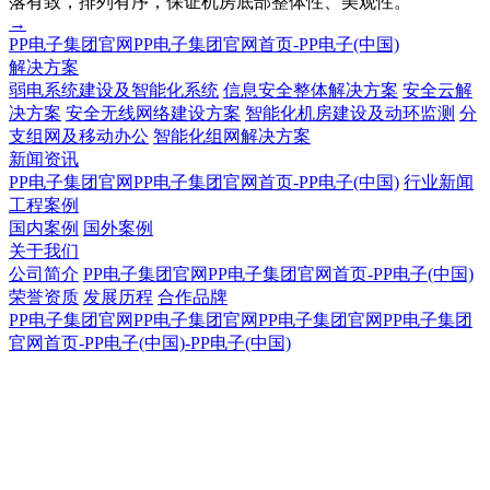
落有致，排列有序，保证机房底部整体性、美观性。
→
PP电子集团官网PP电子集团官网首页-PP电子(中国)
解决方案
弱电系统建设及智能化系统
信息安全整体解决方案
安全云解
决方案
安全无线网络建设方案
智能化机房建设及动环监测
分
支组网及移动办公
智能化组网解决方案
新闻资讯
PP电子集团官网PP电子集团官网首页-PP电子(中国)
行业新闻
工程案例
国内案例
国外案例
关于我们
公司简介
PP电子集团官网PP电子集团官网首页-PP电子(中国)
荣誉资质
发展历程
合作品牌
PP电子集团官网PP电子集团官网PP电子集团官网PP电子集团
官网首页-PP电子(中国)-PP电子(中国)
PP电子集团官网PP电子集团官网PP电子集团
官网PP电子集团官网首页-PP电子(中国)-PP
电子(中国)