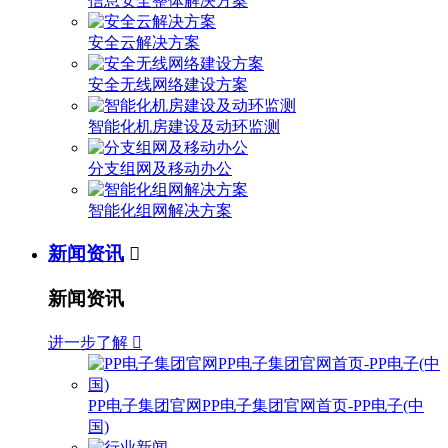
信息安全整体解决方案
安全云解决方案
安全无线网络建设方案
智能化机房建设及动环监测
分支组网及移动办公
智能化组网解决方案
新闻资讯

新闻资讯
进一步了解

PP电子集团官网PP电子集团官网首页-PP电子(中
国)