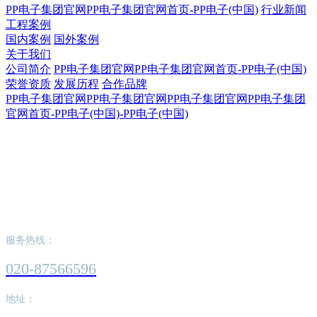
PP电子集团官网PP电子集团官网首页-PP电子(中国)
行业新闻
工程案例
国内案例
国外案例
关于我们
公司简介
PP电子集团官网PP电子集团官网首页-PP电子(中国)
荣誉资质
发展历程
合作品牌
PP电子集团官网PP电子集团官网PP电子集团官网PP电子集团
官网首页-PP电子(中国)-PP电子(中国)
PP电子集团官网PP电子集团官网PP电子集团
官网PP电子集团官网首页-PP电子(中国)-PP
电子(中国)
服务热线：
020-87566596
地址：