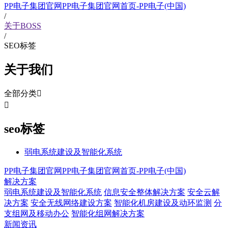
PP电子集团官网PP电子集团官网首页-PP电子(中国)
/
关于BOSS
/
SEO标签
关于我们
全部分类


seo标签
弱电系统建设及智能化系统
PP电子集团官网PP电子集团官网首页-PP电子(中国)
解决方案
弱电系统建设及智能化系统
信息安全整体解决方案
安全云解
决方案
安全无线网络建设方案
智能化机房建设及动环监测
分
支组网及移动办公
智能化组网解决方案
新闻资讯