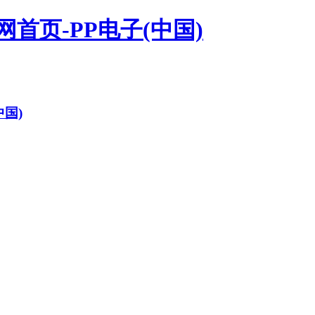
首页-PP电子(中国)
国)