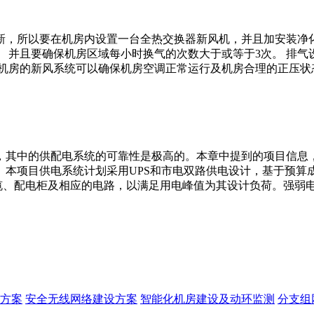
新，所以要在机房内设置一台全热交换器新风机，并且加安装净化
 并且要确保机房区域每小时换气的次数大于或等于3次。 排气
 机房的新风系统可以确保机房空调正常运行及机房合理的正压状
，其中的供配电系统的可靠性是极高的。本章中提到的项目信息，
。本项目供电系统计划采用UPS和市电双路供电设计，基于预算
线缆、配电柜及相应的电路，以满足用电峰值为其设计负荷。强弱
方案
安全无线网络建设方案
智能化机房建设及动环监测
分支组