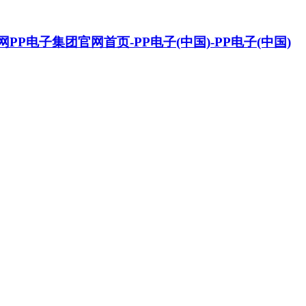
P电子集团官网首页-PP电子(中国)-PP电子(中国)