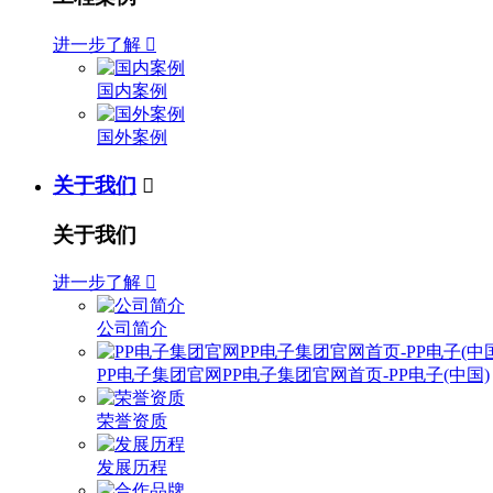
进一步了解

国内案例
国外案例
关于我们

关于我们
进一步了解

公司简介
PP电子集团官网PP电子集团官网首页-PP电子(中国)
荣誉资质
发展历程